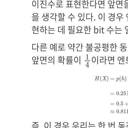
이진수로 표현한다면 앞면을 
을 생각할 수 있다. 이 경
현하는 데 필요한 bit 수는
다른 예로 약간 불공평한 
1
4
1
앞면의 확률이
이라면 엔
4
H
(
X
)
=
p
(
h
)
log
(
)
=
(
)
H
X
p
h
=
0.25
=
0.5
≈
0.81
즉, 이 경우 우리는 한 번 동