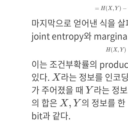
=
(
,
)
−
H
X
Y
마지막으로 얻어낸 식을 살펴보면
joint entropy와 margi
H
(
X
,
(
,
)
H
X
Y
이는 조건부확률의 produc
X
있다.
라는 정보를 인코딩하
X
Y
가 주어졌을 때
라는 정보
Y
X
,
Y
의 합은
의 정보를 한
,
X
Y
bit과 같다.