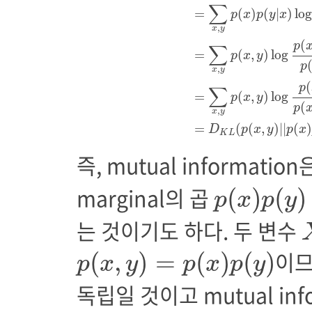
∑
=
(
)
(
|
)
log
p
x
p
y
x
,
x
y
(
p
∑
=
(
,
)
log
p
x
y
p
,
x
y
(
p
∑
=
(
,
)
log
p
x
y
(
p
,
x
y
=
(
(
,
)
|
|
(
D
p
x
y
p
x
K
L
즉, mutual information은
p
(
x
)
p
(
y
)
marginal의 곱
(
)
(
)
p
x
p
y
는 것이기도 하다. 두 변수
p
(
x
,
y
)
=
p
(
x
)
p
(
y
)
이므
(
,
)
=
(
)
(
)
p
x
y
p
x
p
y
독립일 것이고 mutual inf