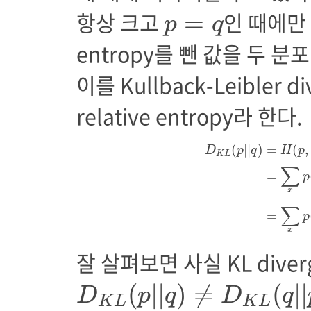
p
=
q
항상 크고
인 때에만 
=
p
q
entropy를 뺀 값을 두 
이를 Kullback-Leibler di
relative entropy라 한다.
D
K
L
(
p
|
|
q
)
=
H
(
p
,
q
)
(
|
|
)
=
(
,
D
p
q
H
p
K
L
∑
=
p
x
∑
=
p
x
잘 살펴보면 사실 KL dive
D
K
L
(
p
|
|
q
)
≠
D
K
L
(
q
|
|
(
|
|
)
≠
(
|
|
D
p
q
D
q
K
L
K
L