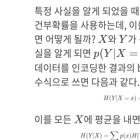
특정 사실을 알게 되었을 때
건부확률을 사용하는데, 이
X
Y
면 어떻게 될까?
와
가
X
Y
p
(
Y
|
X
=
x
)
실을 알게 되면
(
|
=
p
Y
X
데이터를 인코딩한 결과의 bi
수식으로 쓰면 다음과 같다.
H
(
Y
|
X
=
x
)
=
(
|
=
)
H
Y
X
x
X
이를 모든
에 평균을 내면 c
X
H
(
Y
|
X
)
=
∑
x
p
(
x
)
H
(
Y
|
X
=
∑
(
|
)
=
(
)
(
H
Y
X
p
x
H