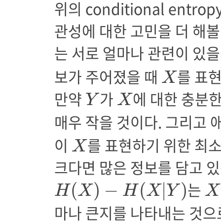
위의 conditional ent
관성에 대한 고민을 더 해볼
는 서로 얼마나 관련이 있
X
보가 주어졌을 때
를 표현
X
Y
X
만약
가
에 대한 충분
Y
X
매우 작을 것이다. 그리고
X
이
를 표현하기 위한 최소
X
크다면 많은 정보를 담고 있
H
(
X
)
−
H
(
X
|
Y
)
X
는
(
)
−
(
|
)
H
X
H
X
Y
X
마나 큰지를 나타내는 것으로