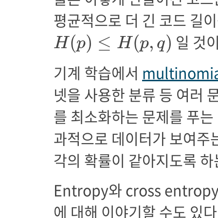
평균적으로 더 긴 코드 길이를
H
(
p
)
≤
H
(
p
,
q
)
일 것이
(
)
≤
(
,
)
H
p
H
p
q
기계 학습에서
multinomial
넷을 사용한 분류 등 여러 문제
를 최소화하는 문제를 푸는 
과적으로 데이터가 보여주는
각의 확률이 같아지도록 하
Entropy와 cross ent
에 대해 이야기할 수도 있다. C