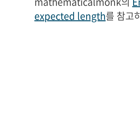
mathematicalmonk의
E
expected length
를 참고