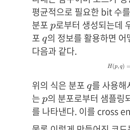
평균적으로 필요한 bit 수
p
분포
로부터 생성되는데 
p
q
포
의 정보를 활용하면 어
q
다음과 같다.
H
(
p
,
q
)
(
,
)
H
p
q
q
위의 식은 분포
를 사용해
q
p
는
의 분포로부터 샘플링되
p
를 나타낸다. 이를 cross e
물론 이렇게 만들어진 코드