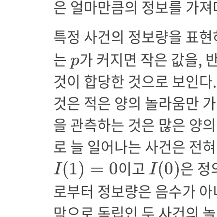
은 얼마만큼의 정보를 가져
특정 사건의 정보량을 표현
p
는
가 커지면 작은 값을,
p
것이 합당한 것으로 보인다.
것은 적은 양의 놀라움만 
을 관측하는 것은 많은 양의
로 늘 일어나는 사건은 전
I
(
1
)
=
0
I
(
0
)
이고
은 정
(
1
)
=
0
(
0
)
I
I
로부터 정보량은 음수가 아
막으로 독립인 두 사건의 