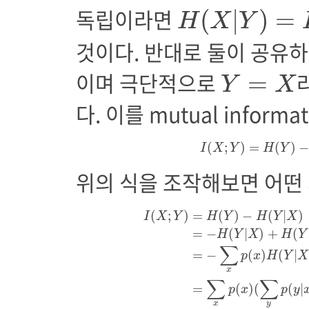
H
(
X
|
Y
)
=
H
(
X
독립이라면
(
|
)
=
H
X
Y
것이다. 반대로 둘이 공유하
Y
=
X
이며 극단적으로
=
Y
X
다. 이를 mutual inform
I
(
X
;
Y
)
=
H
(
Y
)
(
;
)
=
(
)
I
X
Y
H
Y
위의 식을 조작해보면 어떤 
I
(
X
;
Y
)
=
H
(
Y
)
−
H
(
Y
|
X
)
=
−
H
(
Y
|
X
)
(
;
)
=
(
)
−
(
|
)
I
X
Y
H
Y
H
Y
X
=
−
(
|
)
+
(
H
Y
X
H
Y
∑
=
−
(
)
(
|
p
x
H
Y
X
x
∑
∑
=
(
)
(
(
|
p
x
p
y
x
y