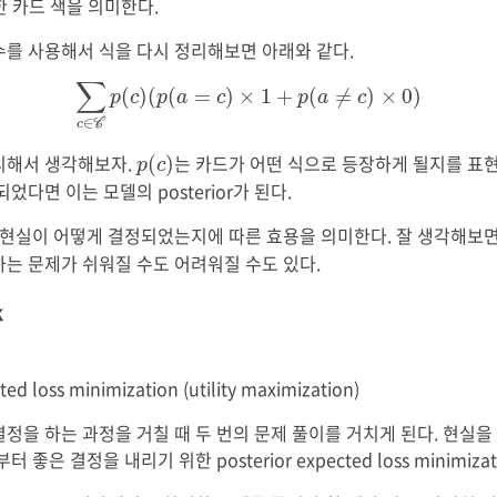
한 카드 색을 의미한다.
수를 사용해서 식을 다시 정리해보면 아래와 같다.
∑
c
∈
C
p
(
c
)
(
p
(
a
=
c
)
×
1
+
p
(
a
≠
c
)
×
0
)
∑
(
)
(
(
=
)
×
1
+
(
≠
)
×
0
)
p
c
p
a
c
p
a
c
∈
c
C
p
(
c
)
리해서 생각해보자.
는 카드가 어떤 식으로 등장하게 될지를 표현
(
)
p
c
었다면 이는 모델의 posterior가 된다.
 현실이 어떻게 결정되었는지에 따른 효용을 의미한다. 잘 생각해보면
하는 문제가 쉬워질 수도 어려워질 수도 있다.
k
ted loss minimization (utility maximization)
을 하는 과정을 거칠 때 두 번의 문제 풀이를 거치게 된다. 현실을 모델
좋은 결정을 내리기 위한 posterior expected loss minimiza