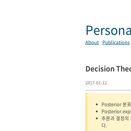
Persona
About
Publications
Decision The
2017-01-12
Posterior
Posterior exp
추론과 결정의 
다.