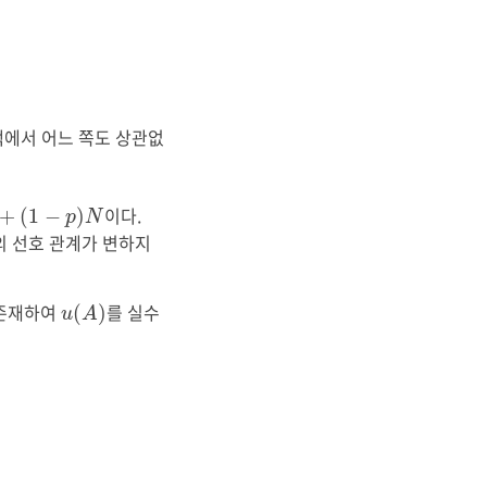
택에서 어느 쪽도 상관없
p
)
N
이다.
+
(
1
−
)
p
N
의 선호 관계가 변하지
u
(
A
)
 존재하여
를 실수
(
)
u
A