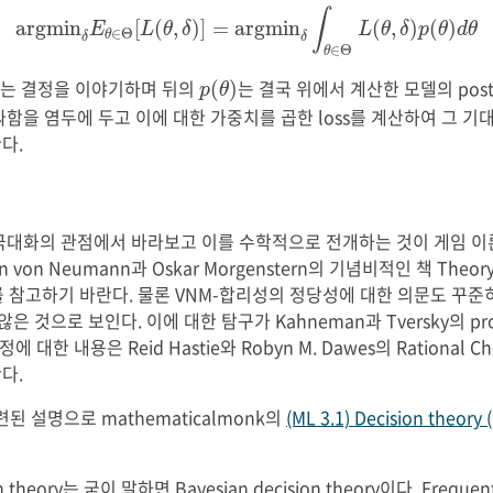
a
r
g
m
i
n
δ
E
θ
∈
Θ
[
L
(
θ
,
δ
)
]
=
a
r
g
m
i
n
δ
∫
θ
∈
Θ
L
(
θ
,
δ
)
p
(
∫
a
r
g
m
i
n
[
(
,
)
]
=
a
r
g
m
i
n
(
,
)
(
)
E
L
θ
δ
L
θ
δ
p
θ
d
θ
∈
Θ
θ
δ
δ
∈
Θ
θ
p
(
θ
)
리는 결정을 이야기하며 뒤의
는 결국 위에서 계산한 모델의 poste
(
)
p
θ
함을 염두에 두고 이에 대한 가중치를 곱한 loss를 계산하여 그 기
다.
극대화의 관점에서 바라보고 이를 수학적으로 전개하는 것이 게임 이
 von Neumann과 Oskar Morgenstern의 기념비적인 책 Theory 
ior를 참고하기 바란다. 물론 VNM-합리성의 정당성에 대한 의문도 꾸
 것으로 보인다. 이에 대한 탐구가 Kahneman과 Tversky의 pros
대한 내용은 Reid Hastie와 Robyn M. Dawes의 Rational Choic
다.
 관련된 설명으로 mathematicalmonk의
(ML 3.1) Decision theory
heory는 굳이 말하면 Bayesian decision theory이다. Frequentis