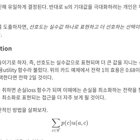
u
인해 유일하게 결정된다. 반대로
의 기대값을 극대화하려는 개인은 
u
를 도출하자면,
선호도는 실수값 하나로 표현하고 더 선호하는 선택이 
.
ction
들이기로 하자. 즉, 선호도는 실수값으로 표현되며 더 큰 값을 지니는
utility 함수라 불렀다. 위의 카드 예제에서 전략 1의 효용은 0.68이
택한다면 전략 2일 것이다.
취하면 손실loss 함수가 되며 이때에는 손실을 최소화하는 전략을 
 최소화로 표현되는 접근을 더 자주 보게 될 것이다.
반적인 방법을 살펴보자.
∑
c
∈
C
p
(
c
)
u
(
a
,
c
)
∑
(
)
(
,
)
p
c
u
a
c
∈
c
C