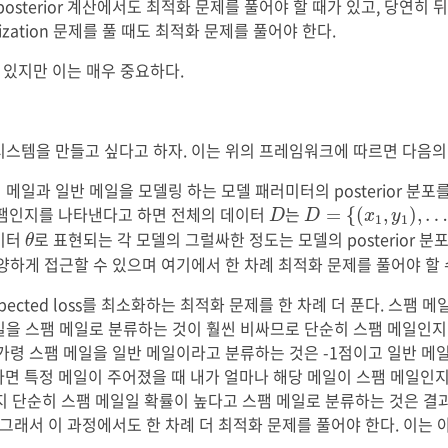
osterior 계산에서도 최적화 문제를 풀어야 할 때가 있고, 당연히 뒤의 
nimization 문제를 풀 때도 최적화 문제를 풀어야 한다.
수 있지만 이는 매우 중요하다.
시스템을 만들고 싶다고 하자. 이는 위의 프레임워크에 따르면 다음의 
메일과 일반 메일을 모델링 하는 모델 패러미터의 posterior 분포를
D
=
{
(
x
1
,
y
1
)
,
…
,
(
x
D
팸인지를 나타낸다고 하면 전체의 데이터
는
=
{
(
,
)
,
D
D
x
y
1
1
θ
미터
로 표현되는 각 모델의 그럴싸한 정도는 모델의 posterior 분
θ
양하게 접근할 수 있으며 여기에서 한 차례 최적화 문제를 풀어야 할 
 expected loss를 최소화하는 최적화 문제를 한 차례 더 푼다. 스팸
일을 스팸 메일로 분류하는 것이 훨씬 비싸므로 단순히 스팸 메일인지
가령 스팸 메일을 일반 메일이라고 분류하는 것은 -1점이고 일반 메
라면 특정 메일이 주어졌을 때 내가 얼마나 해당 메일이 스팸 메일인
지 단순히 스팸 메일일 확률이 높다고 스팸 메일로 분류하는 것은 
 그래서 이 과정에서도 한 차례 더 최적화 문제를 풀어야 한다. 이는 