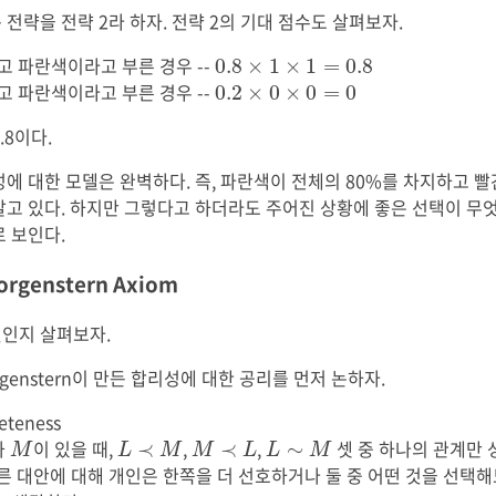
전략을 전략 2라 하자. 전략 2의 기대 점수도 살펴보자.
0.8
×
1
×
1
=
0.8
고 파란색이라고 부른 경우 --
0.8
×
1
×
1
=
0.8
0.2
×
0
×
0
=
0
고 파란색이라고 부른 경우 --
0.2
×
0
×
0
=
0
.8이다.
에 대한 모델은 완벽하다. 즉, 파란색이 전체의 80%를 차지하고 빨
알고 있다. 하지만 그렇다고 하더라도 주어진 상황에 좋은 선택이 무
 보인다.
rgenstern Axiom
인지 살펴보자.
orgenstern이 만든 합리성에 대한 공리를 먼저 논하자.
eteness
M
L
≺
M
M
≺
L
L
∼
M
과
이 있을 때,
,
,
셋 중 하나의 관계만 
≺
≺
∼
M
L
M
M
L
L
M
다른 대안에 대해 개인은 한쪽을 더 선호하거나 둘 중 어떤 것을 선택