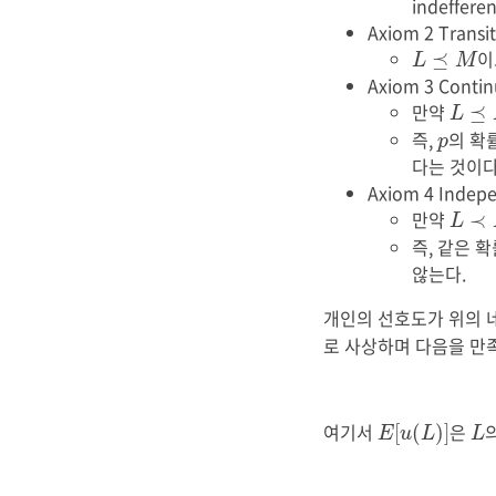
indeffer
Axiom 2 Transit
L
⪯
M
⪯
L
M
Axiom 3 Contin
L
⪯
만약
⪯
L
p
즉,
의 확
p
다는 것이다
Axiom 4 Indep
L
≺
만약
≺
L
즉, 같은 
않는다.
개인의 선호도가 위의 
로 사상하며 다음을 만
E
[
u
(
L
)
]
L
여기서
은
[
(
)
]
E
u
L
L