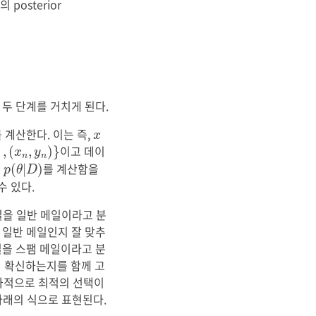
posterior
두 단계를 거치게 된다.
x
 계산한다. 이는 즉,
x
n
,
y
n
)
}
이고 데이
…
,
(
,
)
}
x
y
n
n
p
(
θ
|
D
)
포
를 계산함을
(
|
)
p
θ
D
수 있다.
 메일을 일반 메일이라고 분
 일반 메일인지 잘 맞추
일을 스팸 메일이라고 분
지 확신하는지를 함께 고
결과적으로 최적의 선택이
아래의 식으로 표현된다.