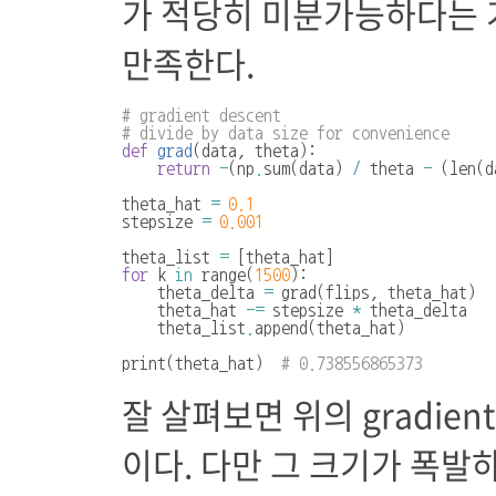
가 적당히 미분가능하다는 
만족한다.
# gradient descent
# divide by data size for convenience
def
grad
(
data
,
theta
):
return
-
(
np
.
sum
(
data
)
/
theta
-
(
len
(
d
theta_hat
=
0.1
stepsize
=
0.001
theta_list
=
[
theta_hat
]
for
k
in
range
(
1500
):
theta_delta
=
grad
(
flips
,
theta_hat
)
theta_hat
-=
stepsize
*
theta_delta
theta_list
.
append
(
theta_hat
)
print
(
theta_hat
)
# 0.738556865373
잘 살펴보면 위의 gradie
이다. 다만 그 크기가 폭발