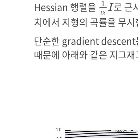
1
α
I
1
Hessian 행렬을
로 근사
I
α
치에서 지형의 곡률을 무시한
단순한 gradient desc
때문에 아래와 같은 지그재그