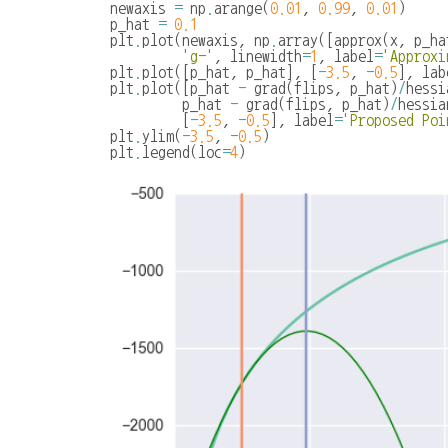
newaxis
=
np
.
arange
(
0.01
,
0.99
,
0.01
)
p_hat
=
0.1
plt
.
plot
(
newaxis
,
np
.
array
([
approx
(
x
,
p_ha
'g-'
,
linewidth
=
1
,
label
=
'Approxi
plt
.
plot
([
p_hat
,
p_hat
],
[
-
3.5
,
-
0.5
],
lab
plt
.
plot
([
p_hat
-
grad
(
flips
,
p_hat
)
/
hessi
p_hat
-
grad
(
flips
,
p_hat
)
/
hessia
[
-
3.5
,
-
0.5
],
label
=
'Proposed Poi
plt
.
ylim
(
-
3.5
,
-
0.5
)
plt
.
legend
(
loc
=
4
)