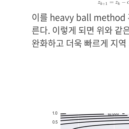
=
−
z
z
+
1
k
k
이를 heavy ball metho
른다. 이렇게 되면 위와 같
완화하고 더욱 빠르게 지역 