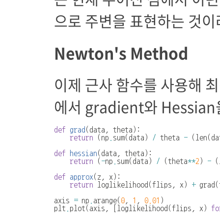
으로 주변을 표현하는 것이라
Newton's Method
이제 근사 함수를 사용해 최
에서 gradient와 Hessi
def
grad
(
data
,
theta
):
return
(
np
.
sum
(
data
)
/
theta
-
(
len
(
da
def
hessian
(
data
,
theta
):
return
(
-
np
.
sum
(
data
)
/
(
theta
**
2
)
-
(
def
approx
(
z
,
x
):
return
loglikelihood
(
flips
,
x
)
+
grad
(
axis
=
np
.
arange
(
0
,
1
,
0.01
)
plt
.
plot
(
axis
,
[
loglikelihood
(
flips
,
x
)
fo