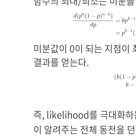
함수의 최대/최소는 미분을 
d
(
p
k
(
1
−
p
)
n
−
k
)
d
p
=
k
p
k
−
(
(
1
−
)
)
k
n
k
d
p
p
−
1
k
=
k
p
d
p
−
1
k
=
(
p
미분값이 0이 되는 지점이
결과를 얻는다.
(
k
(
1
−
p
)
(
(
1
−
k
p
−
k
즉, likelihood를 극대화
이 알려주는 전체 동전을 던