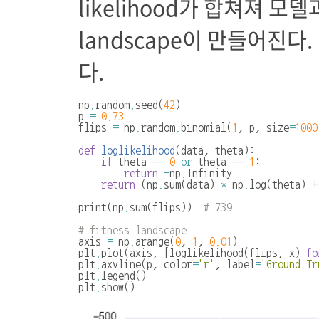
likelihood가 합쳐져 모델
landscape이 만들어진다
다.
np
.
random
.
seed
(
42
)
p
=
0.73
flips
=
np
.
random
.
binomial
(
1
,
p
,
size
=
1000
def
loglikelihood
(
data
,
theta
):
if
theta
==
0
or
theta
==
1
:
return
-
np
.
Infinity
return
(
np
.
sum
(
data
)
*
np
.
log
(
theta
)
+
print
(
np
.
sum
(
flips
))
# 739
# fitness landscape
axis
=
np
.
arange
(
0
,
1
,
0.01
)
plt
.
plot
(
axis
,
[
loglikelihood
(
flips
,
x
)
fo
plt
.
axvline
(
p
,
color
=
'r'
,
label
=
'Ground Tr
plt
.
legend
()
plt
.
show
()