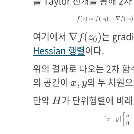
를 Taylor 전개를 통해 
f
(
z
)
≈
f
(
z
0
)
+
∇
f
(
z
0
)
(
)
≈
(
)
+
∇
(
)
f
z
f
z
f
z
0
0
∇
f
(
z
0
)
여기에서
는 grad
∇
(
)
f
z
0
Hessian 행렬
이다.
위의 결과로 나오는 2차 함
x
,
y
의 공간이
의 두 차원
,
x
y
H
만약
가 단위행렬에 비례
H
[
x
y
]
[
a
0
[
a
[
]
x
y
0