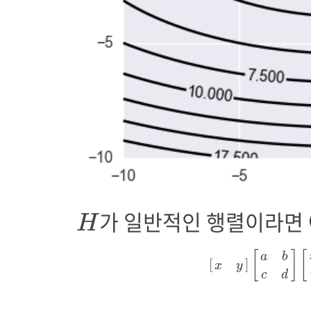
H
가 일반적인 행렬이라면 
H
[
x
y
]
[
a
b
c
d
]
[
[
]
[
a
b
[
]
x
y
c
d