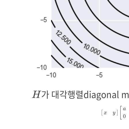
H
가 대각행렬diagonal m
H
[
x
y
]
[
a
0
[
a
[
]
x
y
0