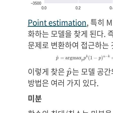
Point estimation
, 특히 M
화하는 모델을 찾게 된다. 
문제로 변환하여 접근하는 
p
^
=
a
r
g
m
a
x
p
p
k
(
1
−
p
)
n
−
^
k
n
k
=
a
r
g
m
a
x
(
1
−
)
p
p
p
p
p
^
이렇게 찾은
는 모델 공간
^
p
방법은 여러 가지 있다.
미분