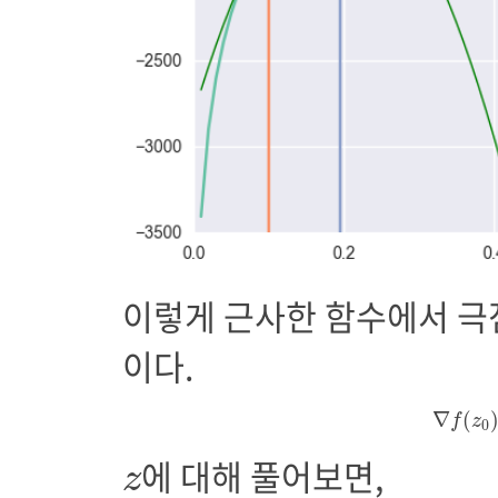
이렇게 근사한 함수에서 극점의
이다.
∇
f
(
∇
(
f
z
0
z
에 대해 풀어보면,
z